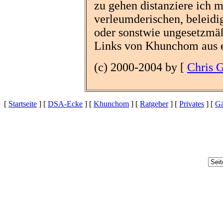
zu gehen distanziere ich 
verleumderischen, beleidi
oder sonstwie ungesetzmäß
Links von Khunchom aus e
(c) 2000-2004 by [
Chris 
[
Startseite
] [
DSA-Ecke
] [
Khunchom
] [
Ratgeber
] [
Privates
] [
Gä