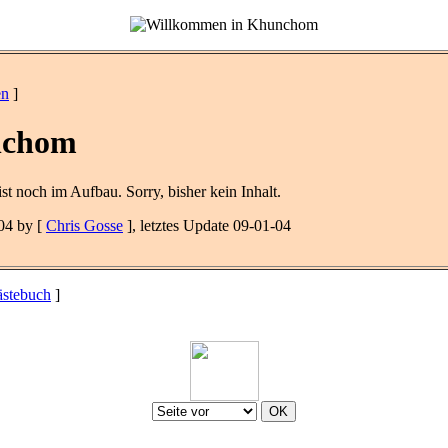
en
]
chom
t noch im Aufbau. Sorry, bisher kein Inhalt.
04 by [
Chris Gosse
], letztes Update 09-01-04
stebuch
]