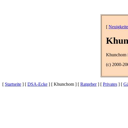
[
Neuigkeit
Khun
Khunchom is
(c) 2000-20
[
Startseite
] [
DSA-Ecke
] [ Khunchom ] [
Ratgeber
] [
Privates
] [
Gä