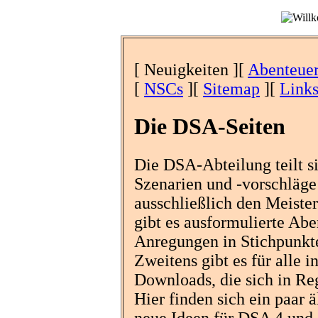
[ Neuigkeiten ][
Abenteue
[
NSCs
][
Sitemap
][
Link
Die DSA-Seiten
Die DSA-Abteilung teilt si
Szenarien und -vorschläge 
ausschließlich den Meister
gibt es ausformulierte Abe
Anregungen in Stichpunkte
Zweitens gibt es für alle 
Downloads, die sich in Re
Hier finden sich ein paar ä
neue Ideen für DSA 4 und 