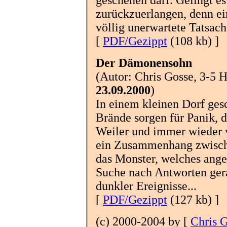
zurückzuerlangen, denn e
völlig unerwartete Tatsach
[
PDF/Gezippt
(108 kb) ]
Der Dämonensohn
(Autor: Chris Gosse, 3-5 H
23.09.2000
)
In einem kleinen Dorf ges
Brände sorgen für Panik, d
Weiler und immer wieder 
ein Zusammenhang zwisc
das Monster, welches ange
Suche nach Antworten gera
dunkler Ereignisse...
[
PDF/Gezippt
(127 kb) ]
(c) 2000-2004 by [
Chris 