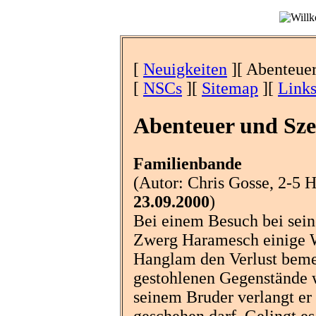
[
Neuigkeiten
][ Abenteuer
[
NSCs
][
Sitemap
][
Link
Abenteuer und Sze
Familienbande
(Autor: Chris Gosse, 2-5 H
23.09.2000
)
Bei einem Besuch bei sei
Zwerg Haramesch einige W
Hanglam den Verlust bemer
gestohlenen Gegenstände 
seinem Bruder verlangt er 
geschehen darf. Gelingt e