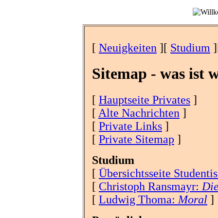
[
Neuigkeiten
][
Studium
]
Sitemap - was ist 
[
Hauptseite Privates
]
[
Alte Nachrichten
]
[
Private Links
]
[
Private Sitemap
]
Studium
[
Übersichtsseite Studenti
[
Christoph Ransmayr:
Die
[
Ludwig Thoma:
Moral
]