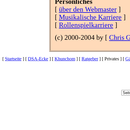
Persönliches
[
über den Webmaster
]
[
Musikalische Karriere
]
[
Rollenspielkarriere
]
(c) 2000-2004 by [
Chris 
[
Startseite
] [
DSA-Ecke
] [
Khunchom
] [
Ratgeber
] [ Privates ] [
Gä