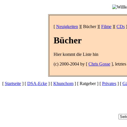
[
Neuigkeiten
][ Bücher ][
Filme
][
CDs
Bücher
Hier kommt die Liste hin
(c) 2000-2004 by [
Chris Gosse
], letzte
[
Startseite
] [
DSA-Ecke
] [
Khunchom
] [ Ratgeber ] [
Privates
] [
Gä