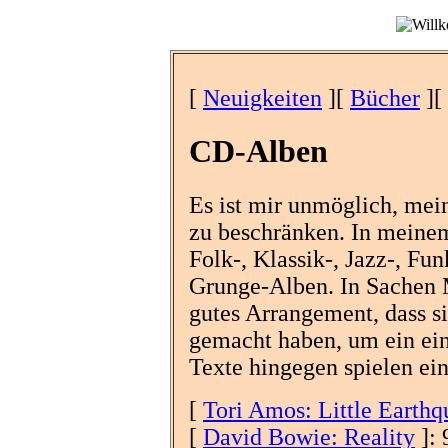
[
Neuigkeiten
][
Bücher
][
CD-Alben
Es ist mir unmöglich, me
zu beschränken. In meine
Folk-, Klassik-, Jazz-, Fun
Grunge-Alben. In Sachen M
gutes Arrangement, dass 
gemacht haben, um ein ein
Texte hingegen spielen ein
[
Tori Amos: Little Earthq
[
David Bowie: Reality
]: 