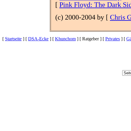
[
Pink Floyd: The Dark Si
(c) 2000-2004 by [
Chris 
[
Startseite
] [
DSA-Ecke
] [
Khunchom
] [ Ratgeber ] [
Privates
] [
Gä