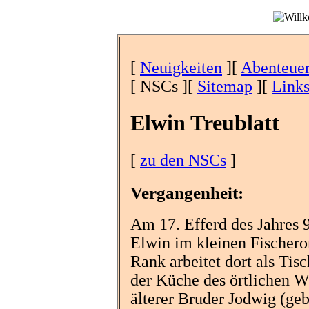
[
Neuigkeiten
][
Abenteue
[ NSCs ][
Sitemap
][
Link
Elwin Treublatt
[
zu den NSCs
]
Vergangenheit:
Am 17. Efferd des Jahres 
Elwin im kleinen Fischero
Rank arbeitet dort als Tisc
der Küche des örtlichen W
älterer Bruder Jodwig (geb