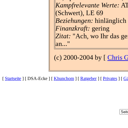
Kampfrelevante Werte:
AT
(Schwert), LE 69
Beziehungen:
hinlänglich
Finanzkraft:
gering
Zitat:
"Ach, wo Ihr das ger
an..."
(c) 2000-2004 by [
Chris 
[
Startseite
] [ DSA-Ecke ] [
Khunchom
] [
Ratgeber
] [
Privates
] [
Gä