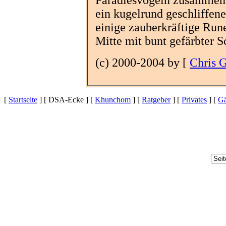
ein kugelrund geschliffene
einige zauberkräftige Rune
Mitte mit bunt gefärbter 
(c) 2000-2004 by [
Chris 
[
Startseite
] [ DSA-Ecke ] [
Khunchom
] [
Ratgeber
] [
Privates
] [
Gä