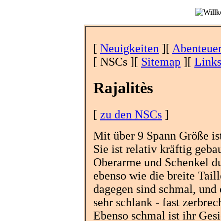
[
Neuigkeiten
][
Abenteue
[ NSCs ][
Sitemap
][
Link
Rajalitès
[
zu den NSCs
]
Mit über 9 Spann Größe is
Sie ist relativ kräftig geba
Oberarme und Schenkel du
ebenso wie die breite Tail
dagegen sind schmal, und 
sehr schlank - fast zerbrec
Ebenso schmal ist ihr Ges